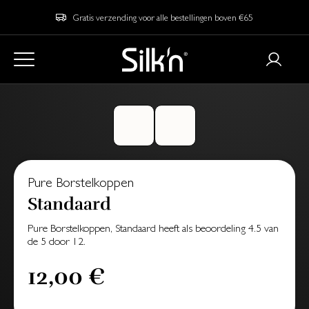
Gratis verzending voor alle bestellingen boven €65
Pure Borstelkoppen
Standaard
Pure Borstelkoppen, Standaard
heeft als beoordeling
4.5
van
de
5
door
12
.
12,00 €