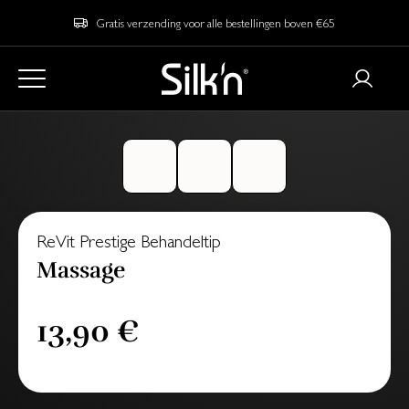
Gratis verzending voor alle bestellingen boven €65
ReVit Prestige Behandeltip
Massage
13,90 €