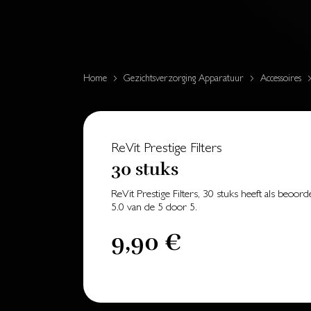
Home
Gezichtsverzorging Apparatuur
Accessoires
ReVit Prestige Filters
30 stuks
ReVit Prestige Filters, 30 stuks
heeft als beoord
5.0
van de
5
door
5
.
9,90 €