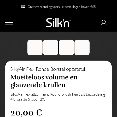
Gratis verzending voor alle bestellingen boven €65
SilkyAir Flex Ronde Borstel opzetstuk
Moeiteloos volume en
glanzende krullen
SilkyAir Flex attachment Round brush
heeft als beoordeling
4.8
van de
5
door
20
.
20,00 €