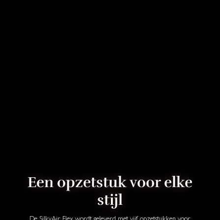
Een opzetstuk voor elke
stijl
De SilkyAir Flex wordt geleverd met vijf opzetstukken voor