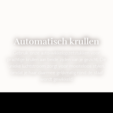
Automatisch krullen
Gebruik onze auto-wikkelopzetstukken voor
prachtige krullen aan beide zijden van je gezicht. De
unieke luchtstroom zorgt voor moeiteloos stylen,
omdat je haar daarmee gelijkmatig rond de staaf
wordt gewikkeld.