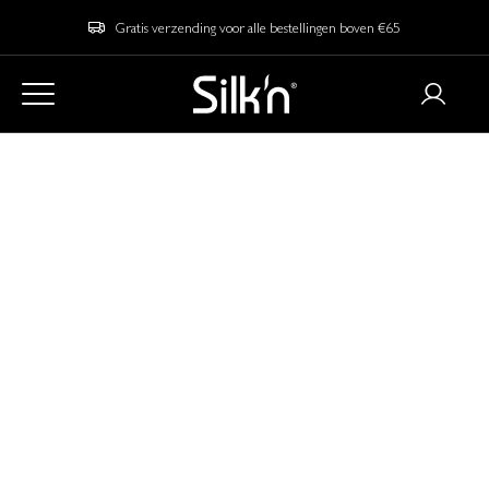
Gratis verzending voor alle bestellingen boven €65
The Secret to
Youthful Skin is
Coming…
Meld je nu aan voor exclusieve toegang! The next level
of skincare starts here…