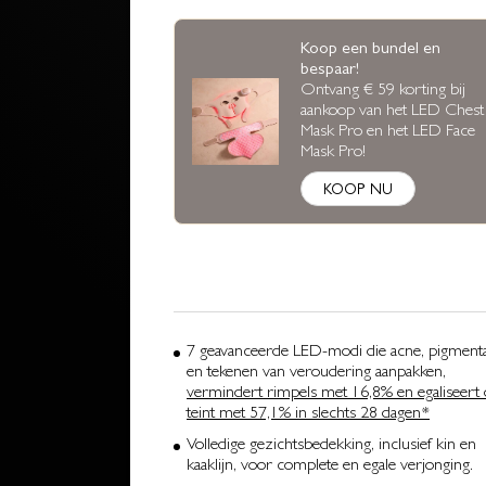
Koop een bundel en
bespaar!
Ontvang € 59 korting bij
aankoop van het LED Chest
Mask Pro en het LED Face
Mask Pro!
KOOP NU
7 geavanceerde LED-modi die acne, pigmenta
en tekenen van veroudering aanpakken,
vermindert rimpels met 16,8% en egaliseert
teint met 57,1% in slechts 28 dagen*
Volledige gezichtsbedekking, inclusief kin en
kaaklijn, voor complete en egale verjonging.