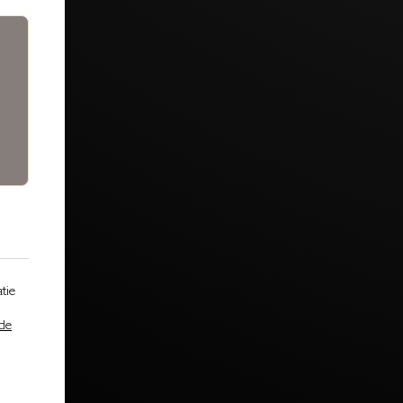
tie
 de