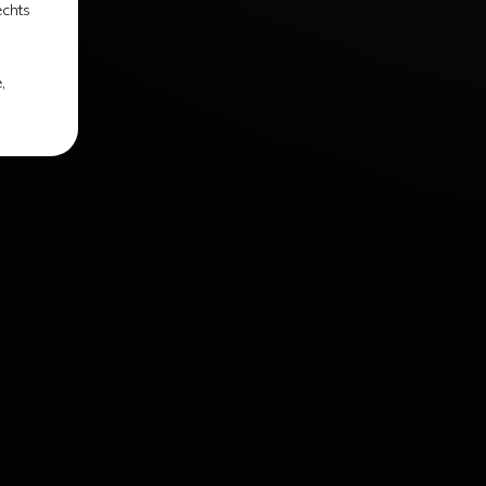
echts
,