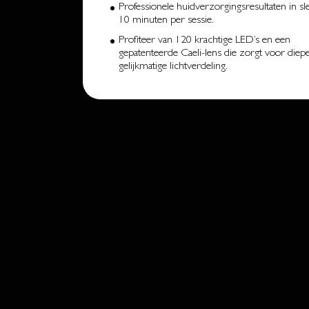
Professionele huidverzorgingsresultaten in sl
10 minuten per sessie.
Profiteer van 120 krachtige LED’s en een
gepatenteerde Caeli-lens die zorgt voor diepe
gelijkmatige lichtverdeling.