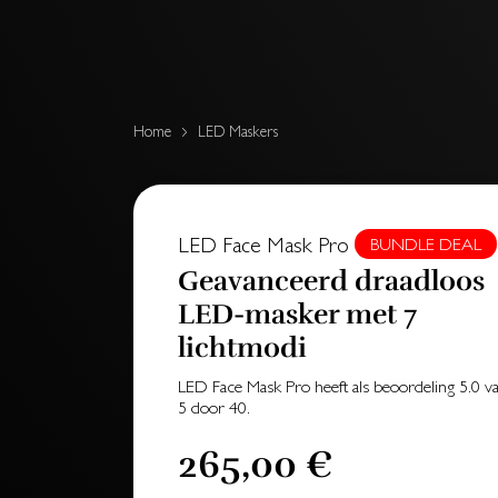
Home
LED Maskers
LED Face Mask Pro
BUNDLE DEAL
Geavanceerd draadloos
LED-masker met 7
lichtmodi
LED Face Mask Pro
heeft als beoordeling
5.0
va
5
door
40
.
265,00 €