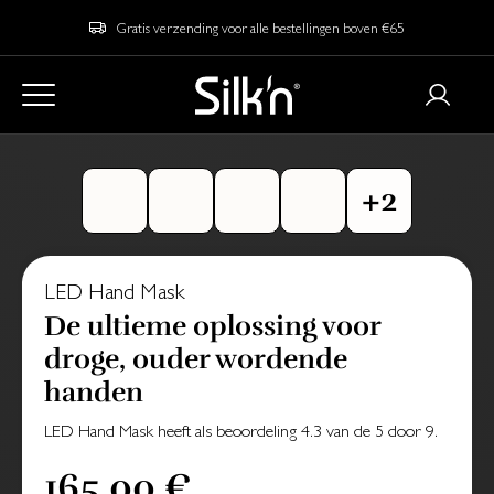
Gratis verzending voor alle bestellingen boven €65
LED Hand Mask
De ultieme oplossing voor
droge, ouder wordende
handen
LED Hand Mask
heeft als beoordeling
4.3
van de
5
door
9
.
165,00 €