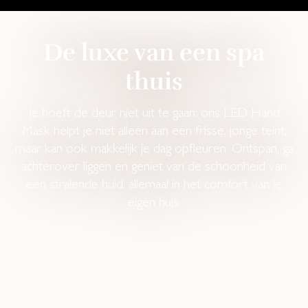
De luxe van een spa
thuis
Je hoeft de deur niet uit te gaan: ons LED Hand
Mask helpt je niet alleen aan een frisse, jonge teint,
maar kan ook makkelijk je dag opfleuren. Ontspan, ga
achterover liggen en geniet van de schoonheid van
een stralende huid, allemaal in het comfort van je
eigen huis.