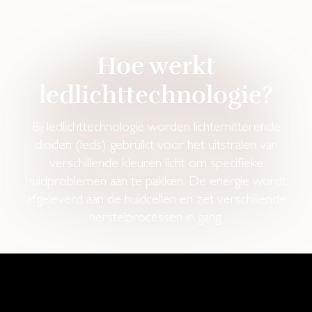
Hoe werkt
ledlichttechnologie?
Bij ledlichttechnologie worden lichtemitterende
dioden (leds) gebruikt voor het uitstralen van
verschillende kleuren licht om specifieke
huidproblemen aan te pakken. De energie wordt
afgeleverd aan de huidcellen en zet verschillende
herstelprocessen in gang.