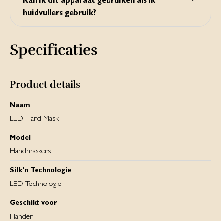
Kan ik dit apparaat gebruiken als ik
met een droge doek.
huidvullers gebruik?
Dit product is niet getest op personen die een
behandeling hebben ondergaan met huidvullers. Daarom
Specificaties
kunnen we in die gevallen het gebruik van dit product niet
aanraden. Als u een van deze behandelingen hebt
ondergaan, adviseren we u om uw arts te raadplegen voor
u het LED Hand Mask gebruikt.
Product details
Naam
LED Hand Mask
Model
Handmaskers
Silk'n Technologie
LED Technologie
Geschikt voor
Handen