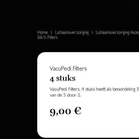
Home
Lichaamsverzorging
Lichaamsverzorging Acces
Silk'n Filters
VacuPedi Filters
4 stuks
VacuPedi Filters, 4 stuks
heeft als beoordeling
5
van de
5
door
2
.
9,00 €