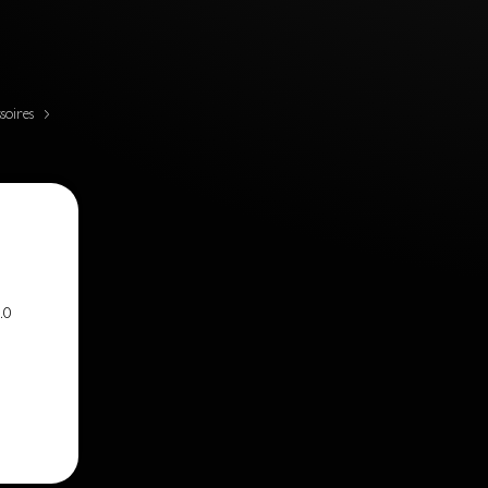
soires
.0