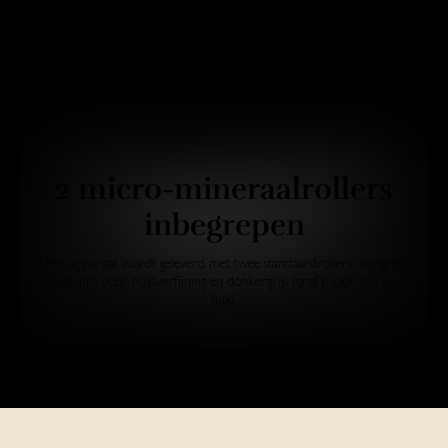
2 micro-mineraalrollers
inbegrepen
Het apparaat wordt geleverd met twee standaardrollers: lichtgrijs
(medium) voor huidverfijning en donkergrijs (grof) voor de ruwe
huid.