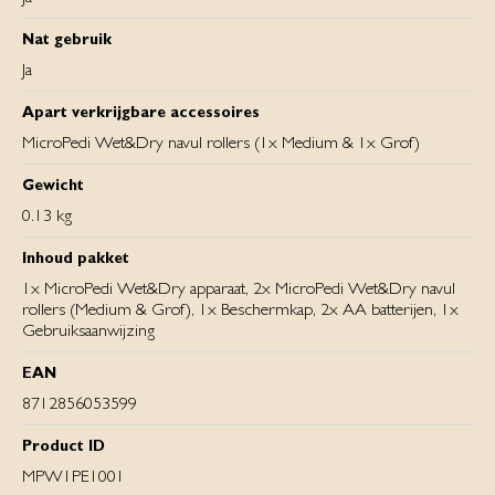
Nat gebruik
Ja
Apart verkrijgbare accessoires
MicroPedi Wet&Dry navul rollers (1x Medium & 1x Grof)
Gewicht
0.13 kg
Inhoud pakket
1x MicroPedi Wet&Dry apparaat, 2x MicroPedi Wet&Dry navul
rollers (Medium & Grof), 1x Beschermkap, 2x AA batterijen, 1x
Gebruiksaanwijzing
EAN
8712856053599
Product ID
MPW1PE1001