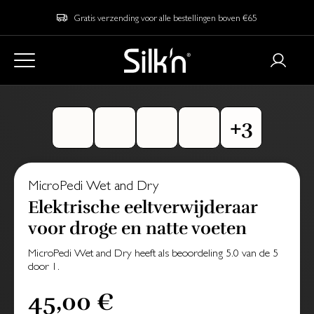
Gratis verzending voor alle bestellingen boven €65
MicroPedi Wet and Dry
Elektrische eeltverwijderaar
voor droge en natte voeten
MicroPedi Wet and Dry
heeft als beoordeling
5.0
van de
5
door
1
.
45,00 €