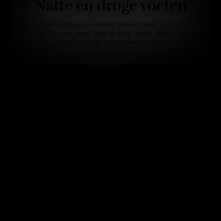
Natte en droge voeten
Deze eeltverwijderaar kan worden gebruikt onder de douche en is
geschikt voor zowel natte als droge voeten, dankzij de
waterbestendige micro-mineraalrollers.