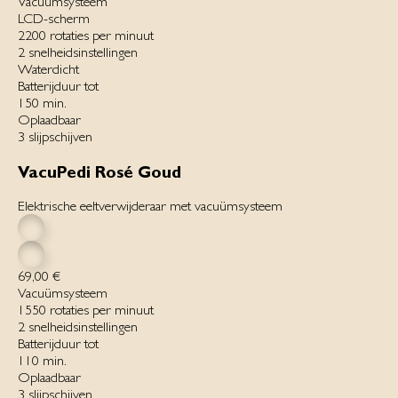
Vacuümsysteem
LCD-scherm
2200 rotaties per minuut
2 snelheids­instellingen
Waterdicht
Batterijduur tot
150 min.
Oplaadbaar
3 slijpschijven
VacuPedi Rosé Goud
Elektrische eeltverwijderaar met vacuümsysteem
69,00 €
Vacuümsysteem
1550 rotaties per minuut
2 snelheids­instellingen
Batterijduur tot
110 min.
Oplaadbaar
3 slijpschijven