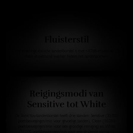
Fluisterstil
Deze krachtige sonische tandenborstel is met <67dB vrijwel stil. Zo
maak je niemand wakker tijdens het tandenpoetsen.
Reigingsmodi van
Sensitive tot White
De SonicYou-tandenborstel heeft drie standen: Sensitive (30.000
poetsbewegingen/min voor gevoelige tanden), Clean (36.000
poetsbewegingen/min voor een grondige reiniging) en White
(37.000 poetsbewegingen/min voor een stralende glimlach).