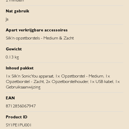
Nat gebruik
Ja
Apart verkrijgbare accessoires
Silk'n opzetborstels - Medium & Zacht
Gewicht
0.13 kg
Inhoud pakket
1x Silk'n SonicYou apparaat, 1x Opzetborstel - Medium, 1x
Opzetborstel - Zacht, 2x Opzetborstelhouder, 1x USB kabel, 1x
Gebruiksaanwijzing
EAN
8712856067947
Product ID
SY1PE1PU001