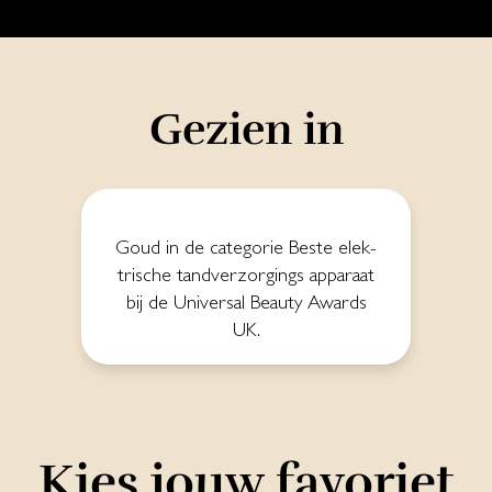
Gezien in
Goud in de ca­te­go­rie Bes­te elek­
tri­sche tand­ver­zor­gings ap­pa­raat
bij de Uni­ver­sal Beau­ty A­wards
UK.
Kies jouw favoriet