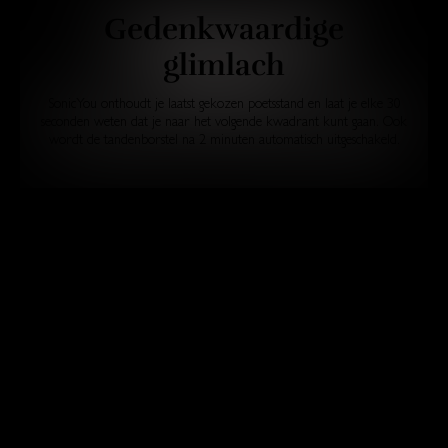
Gedenkwaardige
glimlach
SonicYou onthoudt je laatst gekozen poetsstand en laat je elke 30
seconden weten dat je naar het volgende kwadrant kunt gaan. Ook
wordt de tandenborstel na 2 minuten automatisch uitgeschakeld.