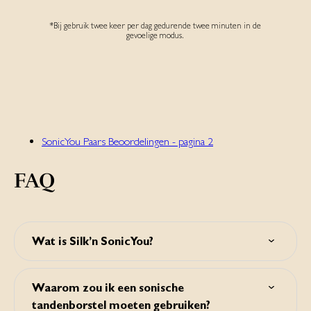
*Bij gebruik twee keer per dag gedurende twee minuten in de
gevoelige modus.‌
SonicYou Paars Beoordelingen - pagina 2
FAQ
Wat is Silk’n SonicYou?
Silk'n SonicYou is een sonische tandenborstel voor
schonere en wittere tanden. Het verwijdert effectief
Waarom zou ik een sonische
tandplak, zorgt voor gezonder tandvlees en maakt tanden
tandenborstel moeten gebruiken?
zichtbaar witter.