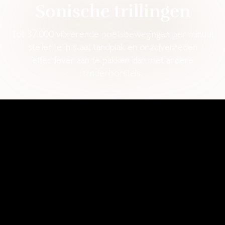
Sonische trillingen
Tot 37.000 vibrerende poetsbewegingen per minuut
stellen je in staat tandplak en onzuiverheden
effectiever aan te pakken dan met andere
tandenborstels.