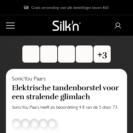
Gratis verzending voor alle bestellingen boven €65
SonicYou Paars
Elektrische tandenborstel voor
een stralende glimlach
SonicYou Paars
heeft als beoordeling
4.8
van de
5
door
73
.