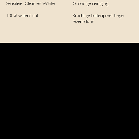
Sensitive, Clean en White
Grondige reiniging
100% waterdicht
Krachtige batterij met lange
levensduur