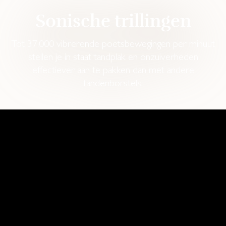
Sonische trillingen
Tot 37.000 vibrerende poetsbewegingen per minuut
stellen je in staat tandplak en onzuiverheden
effectiever aan te pakken dan met andere
tandenborstels.