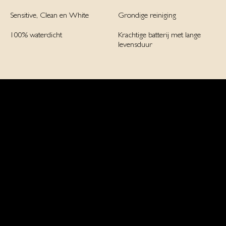
Sensitive, Clean en White
Grondige reiniging
100% waterdicht
Krachtige batterij met lange
levensduur