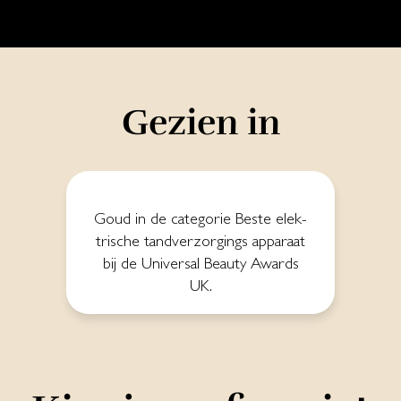
Gezien in
Goud in de ca­te­go­rie Bes­te elek­
tri­sche tand­ver­zor­gings ap­pa­raat
bij de Uni­ver­sal Beau­ty A­wards
UK.