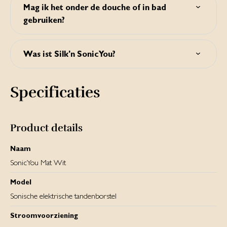
SonicYou maakt gebruik van opzetborstels die, naarmate u
Mag ik het onder de douche of in bad
ze gebruikt, van kleur vervagen. Zo weet u precies
gebruiken?
wanneer het tijd is om uw opzetborstel te vervangen.
Ja, SonicYou is waterproof. U mag het onder de douche of
in bad gebruiken.
Was ist Silk'n SonicYou?
Silk’n SonicYou ist eine Schallzahnbürste für sauberere,
weißere Zähne. Sie entfernt effektiv Plaque, macht das
Specificaties
Zahnfleisch gesünder und Zähne sichtbar weißer.
Product details
Naam
SonicYou Mat Wit
Model
Sonische elektrische tandenborstel
Stroomvoorziening