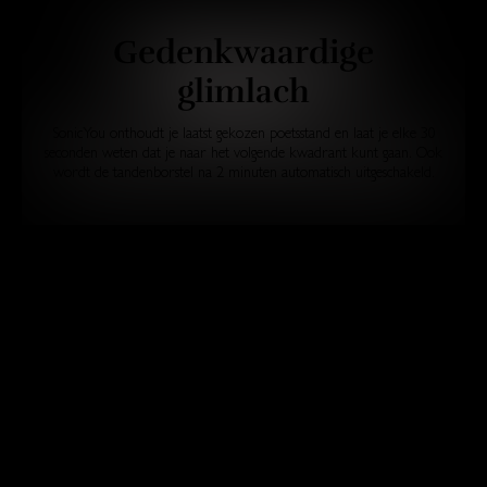
Gedenkwaardige
glimlach
SonicYou onthoudt je laatst gekozen poetsstand en laat je elke 30
seconden weten dat je naar het volgende kwadrant kunt gaan. Ook
wordt de tandenborstel na 2 minuten automatisch uitgeschakeld.