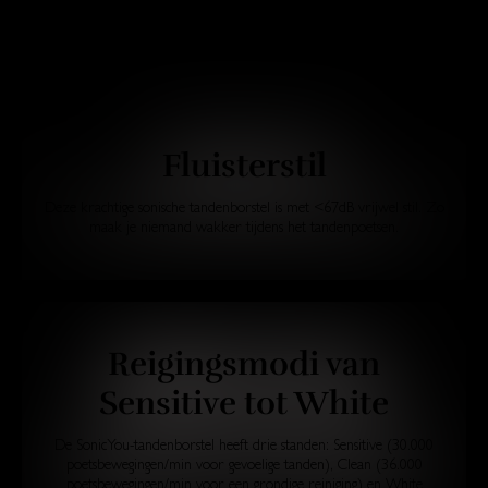
Fluisterstil
Deze krachtige sonische tandenborstel is met <67dB vrijwel stil. Zo
maak je niemand wakker tijdens het tandenpoetsen.
Reigingsmodi van
Sensitive tot White
De SonicYou-tandenborstel heeft drie standen: Sensitive (30.000
poetsbewegingen/min voor gevoelige tanden), Clean (36.000
poetsbewegingen/min voor een grondige reiniging) en White