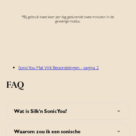
*Bij gebruik twee keer per dag gedurende twee minuten in de
gevoelige modus.‌
SonicYou Mat Wit Beoordelingen - pagina 2
FAQ
Wat is Silk’n SonicYou?
Silk'n SonicYou is een sonische tandenborstel voor
schonere en wittere tanden. Het verwijdert effectief
Waarom zou ik een sonische
tandplak, zorgt voor gezonder tandvlees en maakt tanden