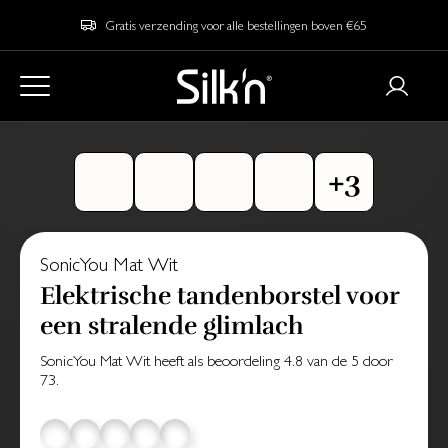
Gratis verzending voor alle bestellingen boven €65
SonicYou Mat Wit
Elektrische tandenborstel voor
een stralende glimlach
SonicYou Mat Wit
heeft als beoordeling
4.8
van de
5
door
73
.