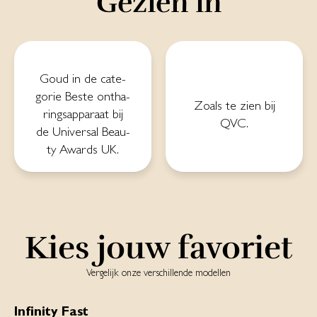
Gezien in
Goud in de ca­te­
go­rie Bes­te on­tha­
Zoals te zien bij
rings­ap­pa­raat bij
QVC.
de Uni­ver­sal Beau­
ty A­wards UK.
Kies jouw favoriet
Vergelijk onze verschillende modellen
Infinity Fast