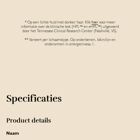
* Op een lichte huid met donker haar. Klik
hier
voor meer
informatie over de klinische test (HPL™ en eHPL™) uitgevoerd
door het Tennessee Clinical Research Center (Nashville, VS).
** Varieert per lichaamstype. Op onderbenen, bikinilijn en
onderarmen in energieniveau 1.
Specificaties
Product details
Naam