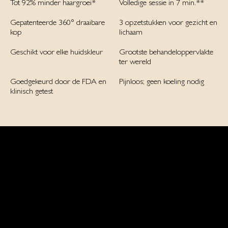
Tot 92% minder haargroei*
Volledige sessie in 7 min.**
Gepatenteerde 360° draaibare
3 opzetstukken voor gezicht en
kop
lichaam
Geschikt voor elke huidskleur
Grootste behandeloppervlakte
ter wereld
Goedgekeurd door de FDA en
Pijnloos; geen koeling nodig
klinisch getest