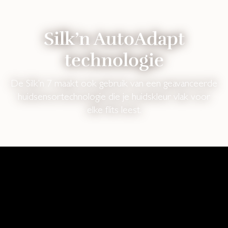
Silk’n AutoAdapt
technologie
De Silk’n 7 maakt ook gebruik van een geavanceerde
huidsensortechnologie die je huidskleur vlak voor
elke flits leest.