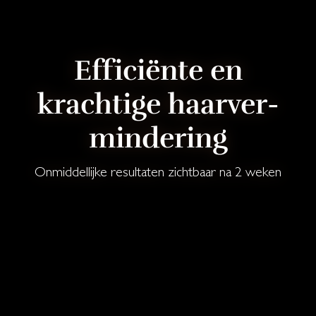
Ef­fi­ciënte en
krach­ti­ge haar­ver­
min­de­ring
Onmiddellijke resultaten zichtbaar na 2 weken