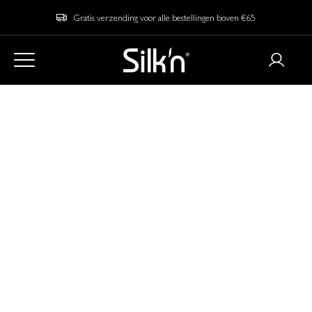
Gratis verzending voor alle bestellingen boven €65
Home
Blog
IPL ontharing thuis: De ultieme gids
IPL ontharing thuis:
De ultieme gids